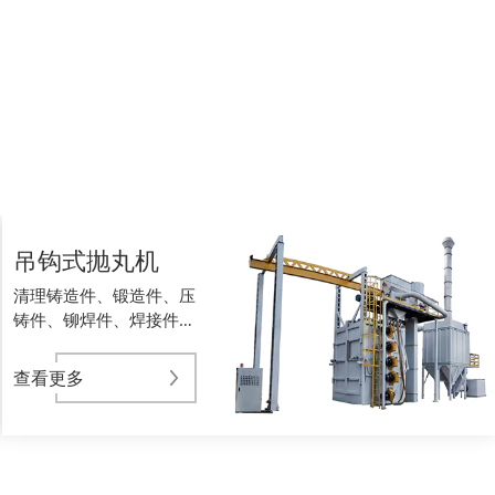
吊钩式抛丸机
清理铸造件、锻造件、压
铸件、铆焊件、焊接件、
钣金件、冲压件、发动机
缸体
查看更多