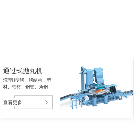
辊
道
通过式抛丸机
通
清理H型钢、钢结构、型
过
材、铝材、钢管、角钢、
式
槽钢、圆钢、棒材
抛
丸
查看更多
机
可
清
理
大