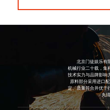
解
决
方
案
门
徒
娱
乐
宣
传
banner
北京门徒娱乐有
机械行业二十载，集
技术实力与品牌影响
原料部分采用进口配
定、质量符合并优于
丸清