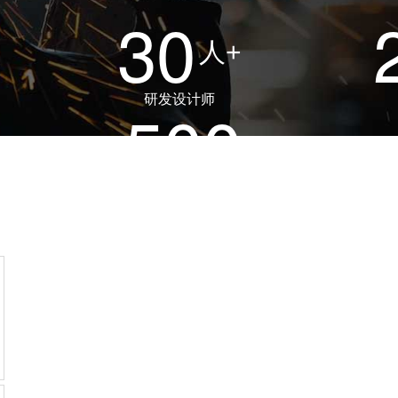
30
人+
研发设计师
500
家+
合作伙伴