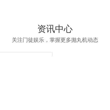
资讯中心
关注门徒娱乐，掌握更多抛丸机动态
门徒娱乐升级版
QG376吊钩式抛
丸机完成生产
如图所示是我公司新设计
生产的一款升级版QG376
吊钩式抛丸机，此台
QG376吊钩式抛丸机比起
老款进行了一定的优化，
其中导轨部分用的是气动