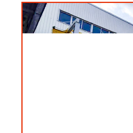
型
焊
接
件
机
钢
结
构
件
二
十
年
行
业
沉
淀
提
供
专
属
定
制