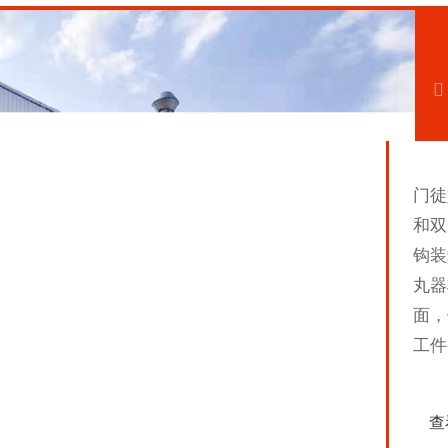
门徒
和双
钩装
丸器
面，
工件
查